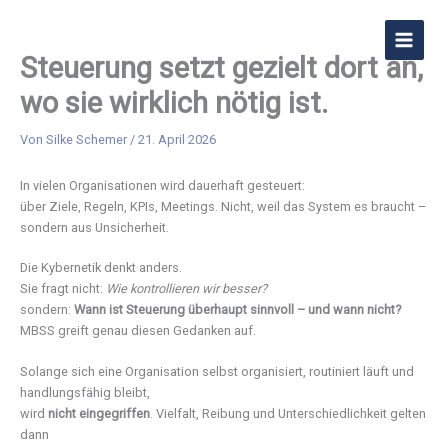
Zum
Inhalt
Die mental gesunde Organisation
MAIN
springen
Steuerung setzt gezielt dort an,
MEN
wo sie wirklich nötig ist.
Von
Silke Schemer
/
21. April 2026
In vielen Organisationen wird dauerhaft gesteuert:
über Ziele, Regeln, KPIs, Meetings. Nicht, weil das System es braucht –
sondern aus Unsicherheit.
Die Kybernetik denkt anders.
Sie fragt nicht:
Wie kontrollieren wir besser?
sondern:
Wann ist Steuerung überhaupt sinnvoll – und wann nicht?
MBSS greift genau diesen Gedanken auf.
Solange sich eine Organisation selbst organisiert, routiniert läuft und
handlungsfähig bleibt,
wird
nicht eingegriffen
. Vielfalt, Reibung und Unterschiedlichkeit gelten
dann