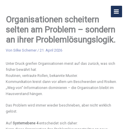
Zum
Inhalt
Die mental gesunde Organisation
MAIN
springen
Organisationen scheitern
MEN
selten am Problem – sondern
an ihrer Problemlösungslogik.
Von
Silke Schemer
/
21. April 2026
Unter Druck greifen Organisationen meist auf das zurück, was sich
früher bewährt hat:
Routinen, vertraute Rollen, bekannte Muster.
Kommunikation kreist dann vor allem um Beschwerden und Risiken.
„Weg-von“-Informationen dominieren – die Organisation bleibt im
Hausverstand hängen.
Das Problem wird immer wieder beschrieben, aber nicht wirklich
gelöst.
Auf
Systemebene 4
entscheidet sich daher: