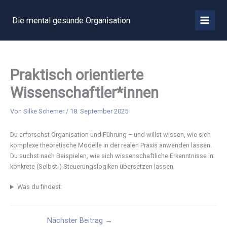
Zum
Inhalt
Die mental gesunde Organisation
MAIN
springen
MEN
Praktisch orientierte
Wissenschaftler*innen
Von
Silke Schemer
/
18. September 2025
Du erforschst Organisation und Führung – und willst wissen, wie sich
komplexe theoretische Modelle in der realen Praxis anwenden lassen.
Du suchst nach Beispielen, wie sich wissenschaftliche Erkenntnisse in
konkrete (Selbst-) Steuerungslogiken übersetzen lassen.
Was du findest:
Nächster Beitrag
→